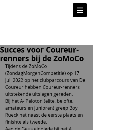
Succes voor Coureur-
renners bij de ZoMoCo
Tijdens de ZoMoCo  
(ZondagMorgenCompetitie) op 17 
juli 2022 op het clubparcours van De  
Coureur hebben Coureur-renners 
uitstekende uitslagen gereden.
Bij het A- Peloton (elite, belofte, 
amateurs en junioren) greep Boy 
Rueck net naast de eerste plaats en 
finishte als tweede.
Aad de Geus eindigde bij het A 