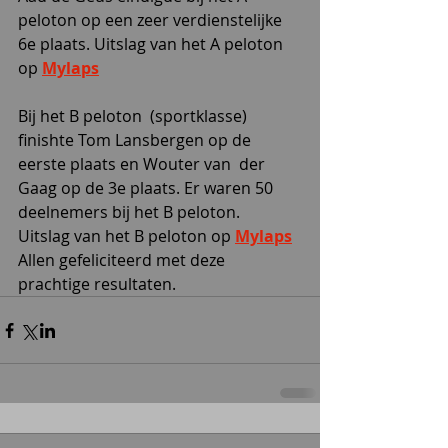
peloton op een zeer verdienstelijke 
6e plaats. Uitslag van het A peloton 
op 
Mylaps
Bij het B peloton  (sportklasse) 
finishte Tom Lansbergen op de 
eerste plaats en Wouter van  der 
Gaag op de 3e plaats. Er waren 50 
deelnemers bij het B peloton.  
Uitslag van het B peloton op 
Mylaps
Allen gefeliciteerd met deze 
prachtige resultaten.