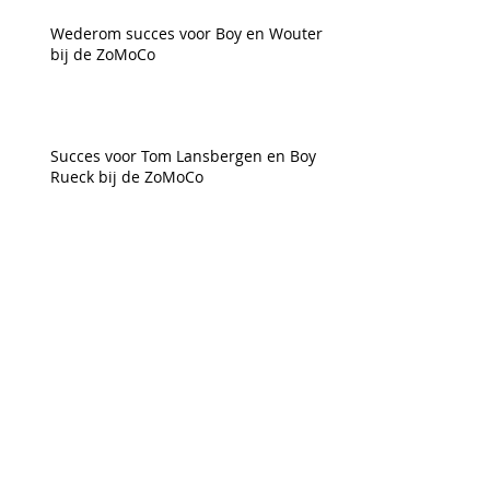
Wederom succes voor Boy en Wouter
bij de ZoMoCo
Succes voor Tom Lansbergen en Boy
Rueck bij de ZoMoCo
Woensdagavondcomp. en derny
training weer gestart
Succes voor Coureur-renners bij de
ZoMoCo