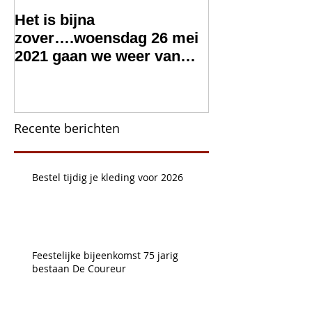
Het is bijna
Wie wil helpen
zover….woensdag 26 mei
nieuwe kantin
2021 gaan we weer van
bar?
start met wieleractiviteiten
Recente berichten
Bestel tijdig je kleding voor 2026
Feestelijke bijeenkomst 75 jarig
bestaan De Coureur