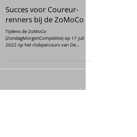
Succes voor Coureur-
renners bij de ZoMoCo
Tijdens de ZoMoCo
(ZondagMorgenCompetitie) op 17 juli
2022 op het clubparcours van De
Coureur hebben Coureur-renners
uitstekende...