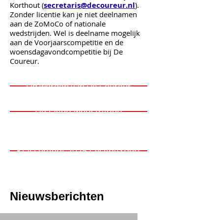
Korthout (
secretaris@decoureur.nl
).
Zonder licentie kan je niet deelnamen
aan de ZoMoCo of nationale
wedstrijden. Wel is deelname mogelijk
aan de Voorjaarscompetitie en de
woensdagavondcompetitie bij De
Coureur.
Lid worden van De Coureur
Utslagen wedstrijden
Klassement 2025 CyclingXpert
Nieuwsberichten