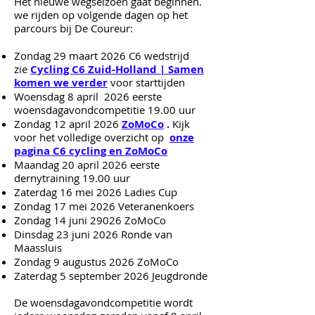
​Het nieuwe wegseizoen gaat beginnen.
we rijden op volgende dagen op het
parcours bij De Coureur:
Zondag 29 maart 2026 C6 wedstrijd
zie
Cycling C6 Zuid-Holland | Samen
komen we verder
voor starttijden
Woensdag 8 april 2026 eerste
woensdagavondcompetitie 19.00 uur
Zondag 12 april 2026
ZoMoCo
.
Kijk
voor het volledige overzicht op
onze
pagina C6 cycling en ZoMoCo
Maandag 20 april 2026 eerste
dernytraining 19.00 uur
Zaterdag 16 mei 2026 Ladies Cup
Zondag 17 mei 2026 Veteranenkoers
Zondag 14 juni 29026 ZoMoCo
Dinsdag 23 juni 2026 Ronde van
Maassluis
Zondag 9 augustus 2026 ZoMoCo
Zaterdag 5 september 2026 Jeugdronde
De woensdagavondcompetitie wordt