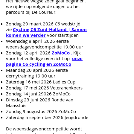
​Het nieuwe wegseizoen gaat beginnen.
we rijden op volgende dagen op het
parcours bij De Coureur:
Zondag 29 maart 2026 C6 wedstrijd
zie
Cycling C6 Zuid-Holland | Samen
komen we verder
voor starttijden
Woensdag 8 april 2026 eerste
woensdagavondcompetitie 19.00 uur
Zondag 12 april 2026
ZoMoCo
.
Kijk
voor het volledige overzicht op
onze
pagina C6 cycling en ZoMoCo
Maandag 20 april 2026 eerste
dernytraining 19.00 uur
Zaterdag 16 mei 2026 Ladies Cup
Zondag 17 mei 2026 Veteranenkoers
Zondag 14 juni 29026 ZoMoCo
Dinsdag 23 juni 2026 Ronde van
Maassluis
Zondag 9 augustus 2026 ZoMoCo
Zaterdag 5 september 2026 Jeugdronde
De woensdagavondcompetitie wordt